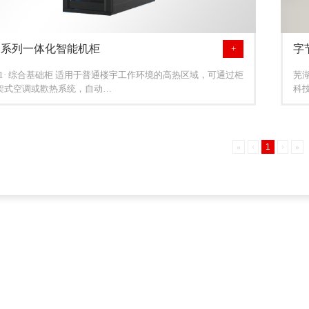
B系列一体化智能机柜
字
+
B-1· 综合基础柜 适用于普通楼宇工作环境的高热区域，可通过柜
芜
架式空调或歡热系统，自动…
科
«
‹
1
›
»